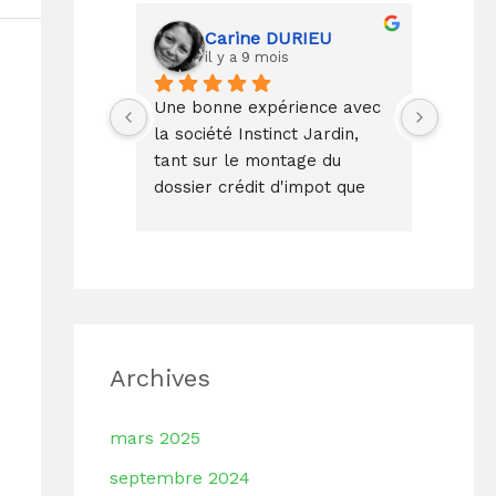
Carine DURIEU
il y a 9 mois
Une bonne expérience avec 
Prise 
la société Instinct Jardin, 
rapide
tant sur le montage du 
lendem
dossier crédit d'impot que 
du jar
sur l'intervention dans notre 
seulem
Jardin conforme au devis et 
plus t
réalisée par une équipe 
effica
agréable, professionnelle et 
tarifs
respectueuse des lieux.
d'inte
(genti
respec
Archives
merci
mars 2025
septembre 2024