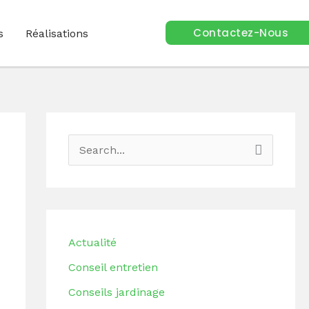
Contactez-Nous
s
Réalisations
Facebook
Google
LinkedIn
Instagram
R
e
c
h
e
Actualité
r
Conseil entretien
c
Conseils jardinage
h