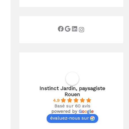
e
r
:
Instinct Jardin, paysagiste
Rouen
4.9
Basé sur 60 avis
powered by
G
o
o
g
l
e
évaluez-nous sur