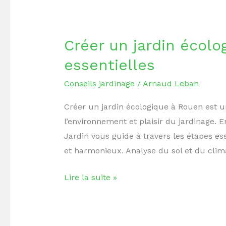
Créer
un
Créer un jardin écolo
jardin
écologique
essentielles
à
Conseils jardinage
/
Arnaud Leban
Rouen
:
Créer un jardin écologique à Rouen est u
étapes
l’environnement et plaisir du jardinage. 
essentielles
Jardin vous guide à travers les étapes es
et harmonieux. Analyse du sol et du clim
Lire la suite »