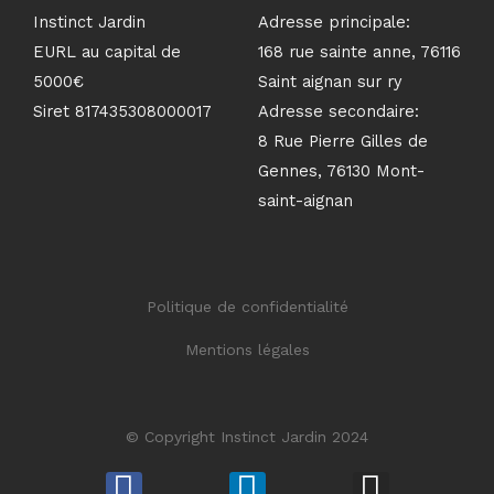
Instinct Jardin
Adresse principale:
EURL au capital de
168 rue sainte anne, 76116
5000€
Saint aignan sur ry
Siret 817435308000017
Adresse secondaire:
8 Rue Pierre Gilles de
Gennes, 76130 Mont-
saint-aignan
Politique de confidentialité
Mentions légales
© Copyright Instinct Jardin 2024
F
L
I