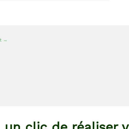
nt
→
un clic de réaliser v