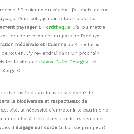
mpose!!! Passionné du végétal, j’ai choisi de me
ysage. Pour cela, je suis retourné sur les
ement paysager
à
Hortithèque
. J’ai pu mettre
ues lors de mes stages au parc de l’abbaye
iration médiévale et Italienne
de 4 hectares
s de Rouen. J’y reviendrai dans un prochain
iter le site de l’
abbaye Saint Georges
et
f Serge C.
treprise Instinct Jardin avec la volonté de
ans la biodiversité et respectueux de
activité, la nécessité d’entretenir le patrimoine
’ai donc choisi d’effectuer
plusieurs semaines
ques d’
élagage sur corde
(arboriste grimpeur),