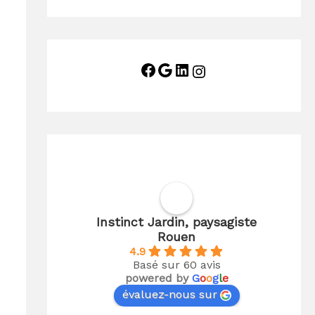
e
r
:
Instinct Jardin, paysagiste
Rouen
4.9
Basé sur 60 avis
powered by
G
o
o
g
l
e
évaluez-nous sur