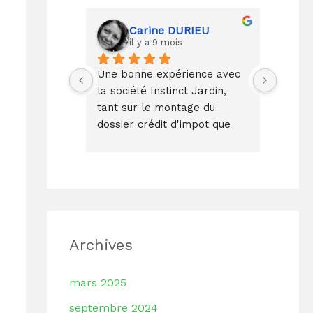
Carine DURIEU
il y a 9 mois
Une bonne expérience avec 
Prise 
la société Instinct Jardin, 
rapide
tant sur le montage du 
lendem
dossier crédit d'impot que 
du jar
sur l'intervention dans notre 
seulem
Jardin conforme au devis et 
plus t
réalisée par une équipe 
effica
agréable, professionnelle et 
tarifs
respectueuse des lieux.
d'inte
(genti
respec
Archives
merci
mars 2025
septembre 2024